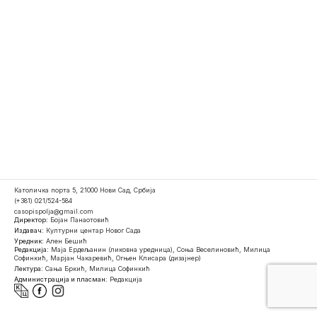
Католичка порта 5, 21000 Нови Сад, Србија
(+381) 021/524-584
casopispolja@gmail.com
Директор:
Бојан Панаотовић
Издавач:
Културни центар Новог Сада
Уредник:
Ален Бешић
Редакција:
Маја Ердељанин (ликовна уредница), Соња Веселиновић, Милица
Софинкић, Марјан Чакаревић, Огњен Клисара (дизајнер)
Лектура:
Сања Бркић, Милица Софинкић
Администрација и пласман:
Редакција