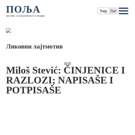
ПОЉА
Ћир
Лат
часопис за књижевност и теорију
Ликовни лајтмотив
Miloš Stević: ČINJENICE I
RAZLOZI; NAPISAŠE I
POTPISAŠE