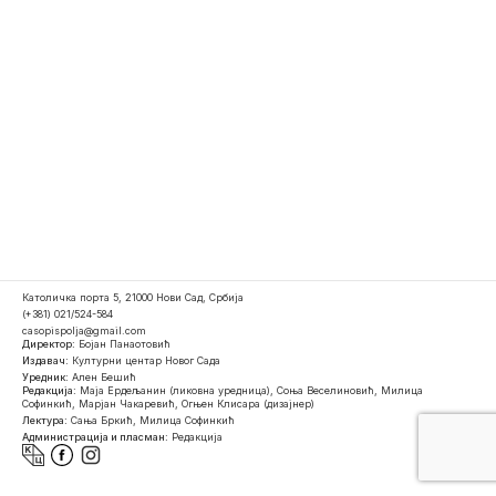
Католичка порта 5, 21000 Нови Сад, Србија
(+381) 021/524-584
casopispolja@gmail.com
Директор:
Бојан Панаотовић
Издавач:
Културни центар Новог Сада
Уредник:
Ален Бешић
Редакција:
Маја Ердељанин (ликовна уредница), Соња Веселиновић, Милица
Софинкић, Марјан Чакаревић, Огњен Клисара (дизајнер)
Лектура:
Сања Бркић, Милица Софинкић
Администрација и пласман:
Редакција