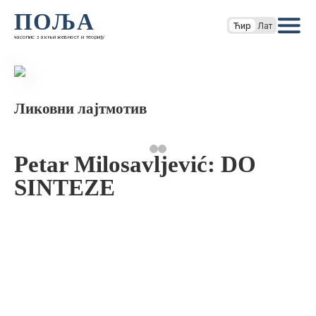
ПОЉА
Ћир
Лат
часопис за књижевност и теорију
Ликовни лајтмотив
Petar Milosavljević: DO
SINTEZE