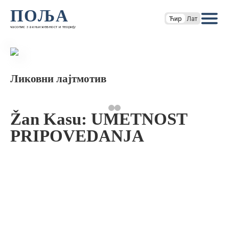
ПОЉА
Ћир
Лат
часопис за књижевност и теорију
Ликовни лајтмотив
Žan Kasu: UMETNOST
PRIPOVEDANJA