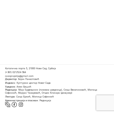
Католичка порта 5, 21000 Нови Сад, Србија
(+381) 021/524-584
casopispolja@gmail.com
Директор:
Бојан Панаотовић
Издавач:
Културни центар Новог Сада
Уредник:
Ален Бешић
Редакција:
Маја Ердељанин (ликовна уредница), Соња Веселиновић, Милица
Софинкић, Марјан Чакаревић, Огњен Клисара (дизајнер)
Лектура:
Сања Бркић, Милица Софинкић
Администрација и пласман:
Редакција