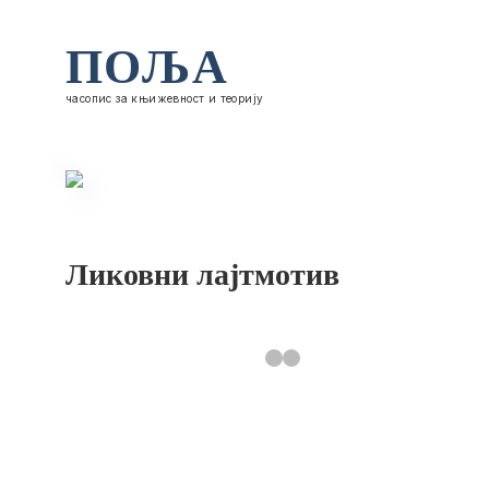
ПОЉА
часопис за књижевност и теорију
Ликовни лајтмотив