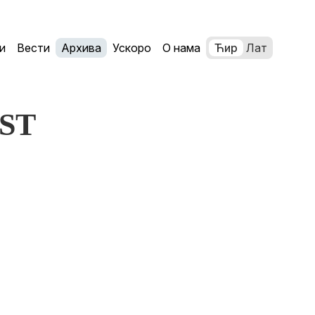
и
Вести
Архива
Ускоро
О нама
Ћир
Лат
ST