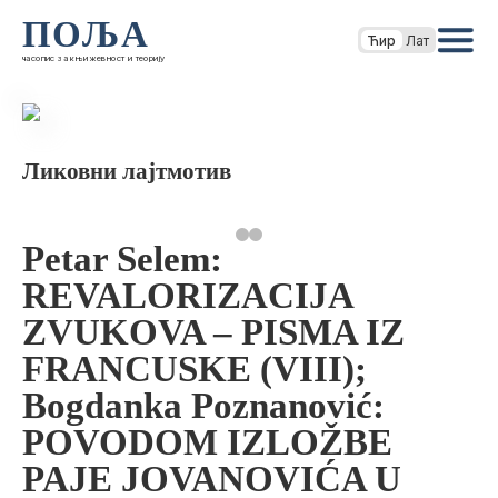
ПОЉА
Ћир
Лат
часопис за књижевност и теорију
Ликовни лајтмотив
Petar Selem:
REVALORIZACIJA
ZVUKOVA – PISMA IZ
FRANCUSKE (VIII);
Bogdanka Poznanović:
POVODOM IZLOŽBE
PAJE JOVANOVIĆA U