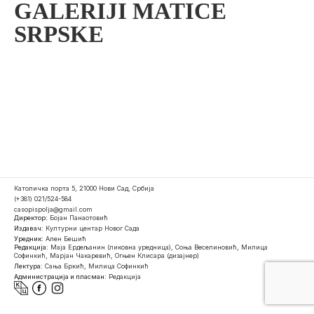
GALERIJI MATICE
SRPSKE
Католичка порта 5, 21000 Нови Сад, Србија
(+381) 021/524-584
casopispolja@gmail.com
Директор:
Бојан Панаотовић
Издавач:
Културни центар Новог Сада
Уредник:
Ален Бешић
Редакција:
Маја Ердељанин (ликовна уредница), Соња Веселиновић, Милица
Софинкић, Марјан Чакаревић, Огњен Клисара (дизајнер)
Лектура:
Сања Бркић, Милица Софинкић
Администрација и пласман:
Редакција