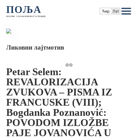
ПОЉА
Ћир
Лат
часопис за књижевност и теорију
Ликовни лајтмотив
Petar Selem:
REVALORIZACIJA
ZVUKOVA – PISMA IZ
FRANCUSKE (VIII);
Bogdanka Poznanović:
POVODOM IZLOŽBE
PAJE JOVANOVIĆA U