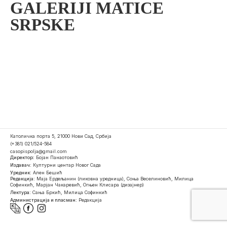
GALERIJI MATICE
SRPSKE
Католичка порта 5, 21000 Нови Сад, Србија
(+381) 021/524-584
casopispolja@gmail.com
Директор:
Бојан Панаотовић
Издавач:
Културни центар Новог Сада
Уредник:
Ален Бешић
Редакција:
Маја Ердељанин (ликовна уредница), Соња Веселиновић, Милица
Софинкић, Марјан Чакаревић, Огњен Клисара (дизајнер)
Лектура:
Сања Бркић, Милица Софинкић
Администрација и пласман:
Редакција