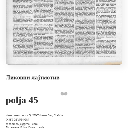
Ликовни лајтмотив
polja 45
Католичка порта 5, 21000 Нови Сад, Србија
(+381) 021/524-584
casopispolja@gmail.com
Директор:
Бојан Панаотовић