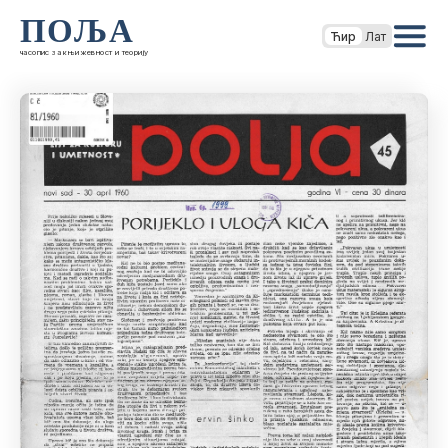
ПОЉА
Ћир
Лат
часопис за књижевност и теорију