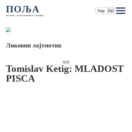
ПОЉА
Ћир
Лат
часопис за књижевност и теорију
Ликовни лајтмотив
Tomislav Ketig: MLADOST
PISCA