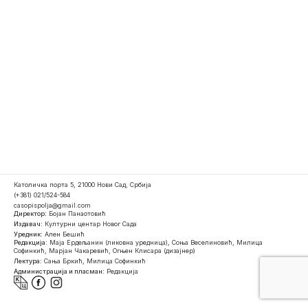
Католичка порта 5, 21000 Нови Сад, Србија
(+381) 021/524-584
casopispolja@gmail.com
Директор:
Бојан Панаотовић
Издавач:
Културни центар Новог Сада
Уредник:
Ален Бешић
Редакција:
Маја Ердељанин (ликовна уредница), Соња Веселиновић, Милица
Софинкић, Марјан Чакаревић, Огњен Клисара (дизајнер)
Лектура:
Сања Бркић, Милица Софинкић
Администрација и пласман:
Редакција