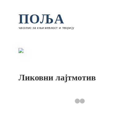
ПОЉА
часопис за књижевност и теорију
Ликовни лајтмотив