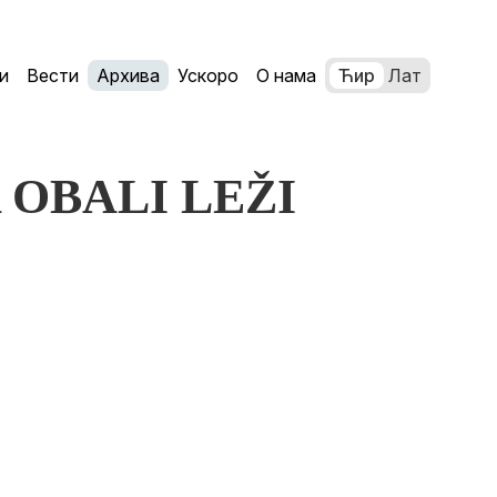
и
Вести
Архива
Ускоро
О нама
Ћир
Лат
A OBALI LEŽI