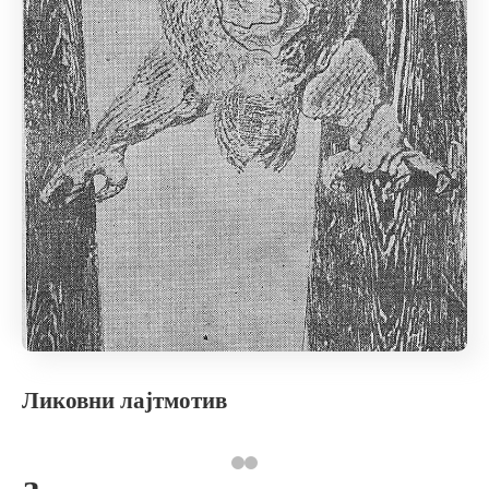
Ликовни лајтмотив
a