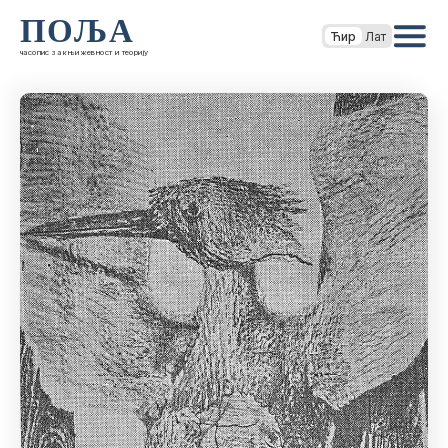
ПОЉА
Ћир
Лат
часопис за књижевност и теорију