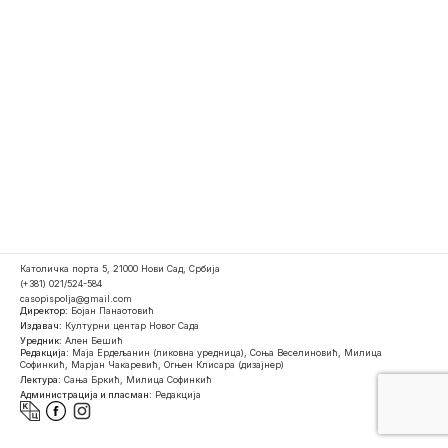
Католичка порта 5, 21000 Нови Сад, Србија
(+381) 021/524-584
casopispolja@gmail.com
Директор:
Бојан Панаотовић
Издавач:
Културни центар Новог Сада
Уредник:
Ален Бешић
Редакција:
Маја Ердељанин (ликовна уредница), Соња Веселиновић, Милица
Софинкић, Марјан Чакаревић, Огњен Клисара (дизајнер)
Лектура:
Сања Бркић, Милица Софинкић
Администрација и пласман:
Редакција