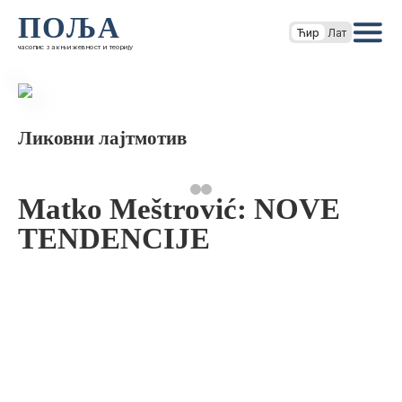
ПОЉА
Ћир
Лат
часопис за књижевност и теорију
Ликовни лајтмотив
Matko Meštrović: NOVE
TENDENCIJE