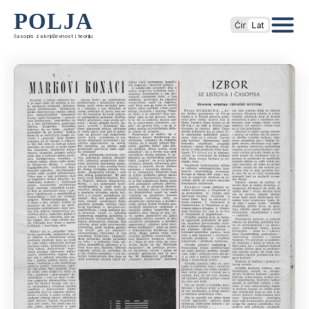
POLJA
Ćir
Lat
časopis za književnost i teoriju