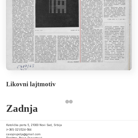
Likovni lajtmotiv
Zadnja
Katolička porta 5, 21000 Novi Sad, Srbija
(+381) 021/524-584
casopispolja@gmail.com
Direktor:
Bojan Panaotović