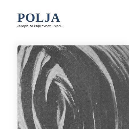
POLJA
časopis za književnost i teoriju