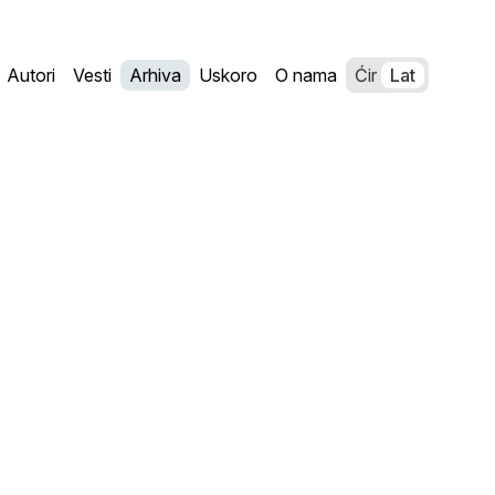
Autori
Vesti
Arhiva
Uskoro
O nama
Ćir
Lat