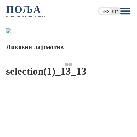
ПОЉА
Ћир
Лат
часопис за књижевност и теорију
Ликовни лајтмотив
selection(1)_13_13