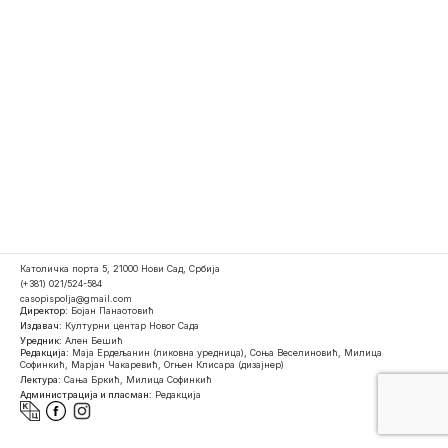
Католичка порта 5, 21000 Нови Сад, Србија
(+381) 021/524-584
casopispolja@gmail.com
Директор:
Бојан Панаотовић
Издавач:
Културни центар Новог Сада
Уредник:
Ален Бешић
Редакција:
Маја Ердељанин (ликовна уредница), Соња Веселиновић, Милица
Софинкић, Марјан Чакаревић, Огњен Клисара (дизајнер)
Лектура:
Сања Бркић, Милица Софинкић
Администрација и пласман:
Редакција