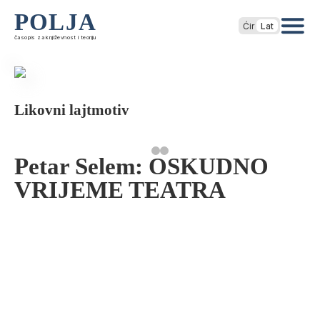
POLJA
Ćir
Lat
časopis za književnost i teoriju
Likovni lajtmotiv
Petar Selem: OSKUDNO
VRIJEME TEATRA