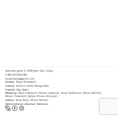
Katolička porta 5, 21000 Novi Sad, Srbija
(+381) 021/524-584
casopispolja@gmail.com
Direktor:
Bojan Panaotović
Izdavač:
Kulturni centar Novog Sada
Urednik:
Alen Bešić
Redakcija:
Maja Erdeljanin (likovna urednica), Sonja Veselinović, Milica Sofinkić,
Marjan Čakarević, Ognjen Klisara (dizajner)
Lektura:
Sanja Brkić, Milica Sofinkić
Administracija i plasman:
Redakcija