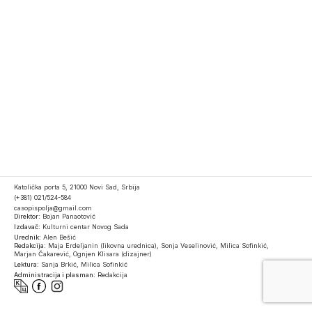
Katolička porta 5, 21000 Novi Sad, Srbija
(+381) 021/524-584
casopispolja@gmail.com
Direktor:
Bojan Panaotović
Izdavač:
Kulturni centar Novog Sada
Urednik:
Alen Bešić
Redakcija:
Maja Erdeljanin (likovna urednica), Sonja Veselinović, Milica Sofinkić,
Marjan Čakarević, Ognjen Klisara (dizajner)
Lektura:
Sanja Brkić, Milica Sofinkić
Administracija i plasman:
Redakcija