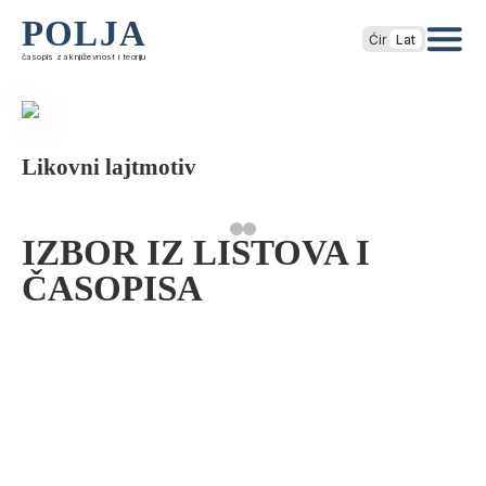
POLJA
Ćir
Lat
časopis za književnost i teoriju
Likovni lajtmotiv
IZBOR IZ LISTOVA I
ČASOPISA