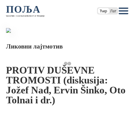
ПОЉА
Ћир
Лат
часопис за књижевност и теорију
Ликовни лајтмотив
PROTIV DUŠEVNE
TROMOSTI (diskusija:
Jožef Nađ, Ervin Šinko, Oto
Tolnai i dr.)