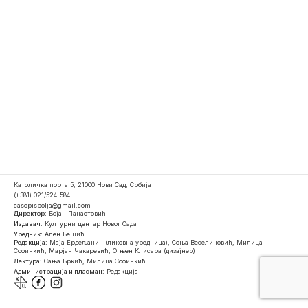
Католичка порта 5, 21000 Нови Сад, Србија
(+381) 021/524-584
casopispolja@gmail.com
Директор:
Бојан Панаотовић
Издавач:
Културни центар Новог Сада
Уредник:
Ален Бешић
Редакција:
Маја Ердељанин (ликовна уредница), Соња Веселиновић, Милица
Софинкић, Марјан Чакаревић, Огњен Клисара (дизајнер)
Лектура:
Сања Бркић, Милица Софинкић
Администрација и пласман:
Редакција