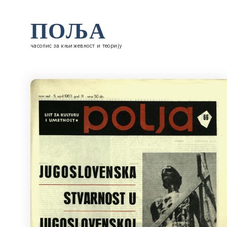
ПОЉА
часопис за књижевност и теорију