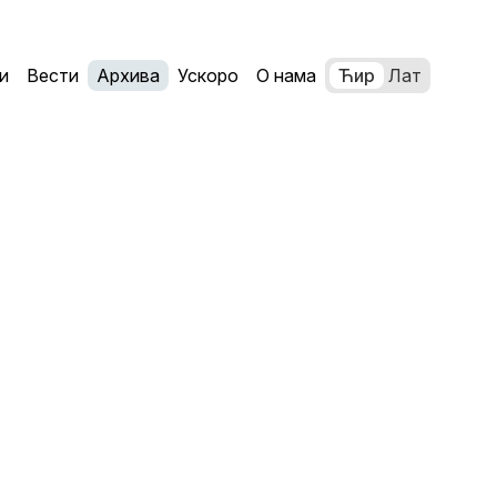
и
Вести
Архива
Ускоро
О нама
Ћир
Лат