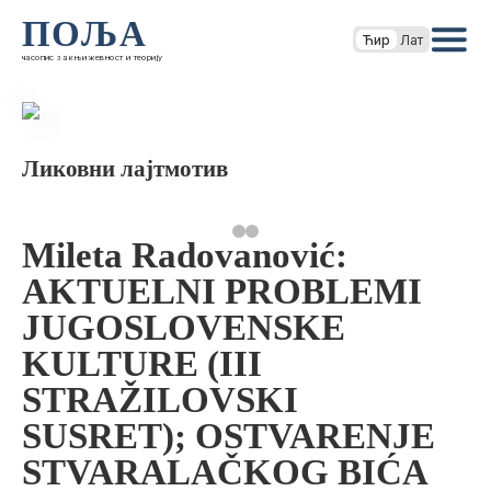
ПОЉА
Ћир
Лат
часопис за књижевност и теорију
Ликовни лајтмотив
Mileta Radovanović:
AKTUELNI PROBLEMI
JUGOSLOVENSKE
KULTURE (III
STRAŽILOVSKI
SUSRET); OSTVARENJE
STVARALAČKOG BIĆA