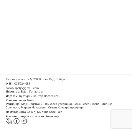
Католичка порта 5, 21000 Нови Сад, Србија
(+381) 021/524-584
casopispolja@gmail.com
Директор:
Бојан Панаотовић
Издавач:
Културни центар Новог Сада
Уредник:
Ален Бешић
Редакција:
Маја Ердељанин (ликовна уредница), Соња Веселиновић, Милица
Софинкић, Марјан Чакаревић, Огњен Клисара (дизајнер)
Лектура:
Сања Бркић, Милица Софинкић
Администрација и пласман:
Редакција