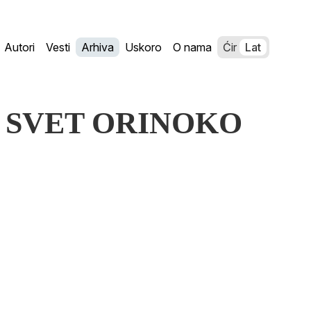
Autori
Vesti
Arhiva
Uskoro
O nama
Ćir
Lat
VI SVET ORINOKO