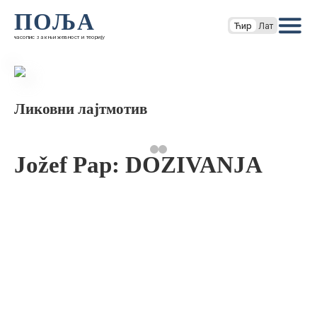
ПОЉА
Ћир
Лат
часопис за књижевност и теорију
Ликовни лајтмотив
Jožef Pap: DOZIVANJA