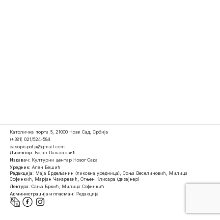
Католичка порта 5, 21000 Нови Сад, Србија
(+381) 021/524-584
casopispolja@gmail.com
Директор:
Бојан Панаотовић
Издавач:
Културни центар Новог Сада
Уредник:
Ален Бешић
Редакција:
Маја Ердељанин (ликовна уредница), Соња Веселиновић, Милица
Софинкић, Марјан Чакаревић, Огњен Клисара (дизајнер)
Лектура:
Сања Бркић, Милица Софинкић
Администрација и пласман:
Редакција