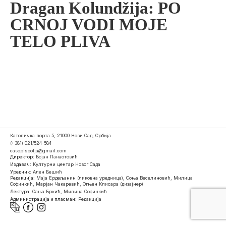
Dragan Kolundžija: PO
CRNOJ VODI MOJE
TELO PLIVA
Католичка порта 5, 21000 Нови Сад, Србија
(+381) 021/524-584
casopispolja@gmail.com
Директор:
Бојан Панаотовић
Издавач:
Културни центар Новог Сада
Уредник:
Ален Бешић
Редакција:
Маја Ердељанин (ликовна уредница), Соња Веселиновић, Милица
Софинкић, Марјан Чакаревић, Огњен Клисара (дизајнер)
Лектура:
Сања Бркић, Милица Софинкић
Администрација и пласман:
Редакција