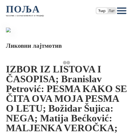
ПОЉА
Ћир
Лат
часопис за књижевност и теорију
Ликовни лајтмотив
IZBOR IZ LISTOVA I
ČASOPISA; Branislav
Petrović: PESMA KAKO SE
ČITA OVA MOJA PESMA
O LETU; Božidar Šujica:
NEGA; Matija Bećković:
MALJENKA VEROČKA;