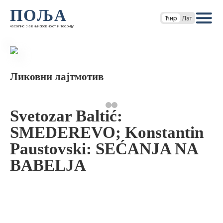
ПОЉА
Ћир
Лат
часопис за књижевност и теорију
Ликовни лајтмотив
Svetozar Baltić:
SMEDEREVO; Konstantin
Paustovski: SEĆANJA NA
BABELJA