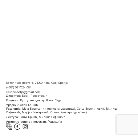
Католичка порта 5, 21000 Нови Сад, Србија
(+381) 021/524-584
casopispolja@gmail.com
Директор:
Бојан Панаотовић
Издавач:
Културни центар Новог Сада
Уредник:
Ален Бешић
Редакција:
Маја Ердељанин (ликовна уредница), Соња Веселиновић, Милица
Софинкић, Марјан Чакаревић, Огњен Клисара (дизајнер)
Лектура:
Сања Бркић, Милица Софинкић
Администрација и пласман:
Редакција