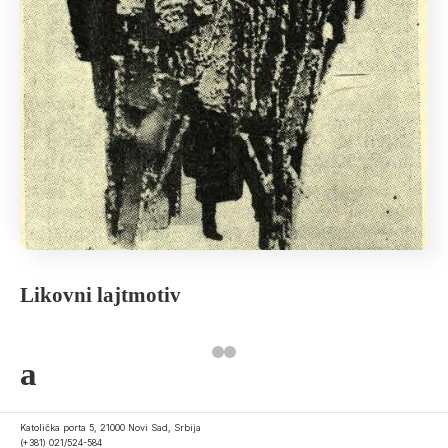
Likovni lajtmotiv
a
Katolička porta 5, 21000 Novi Sad, Srbija
(+381) 021/524-584