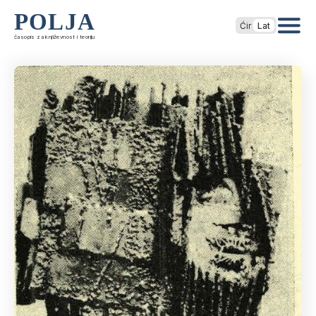
POLJA
Ćir
Lat
časopis za književnost i teoriju