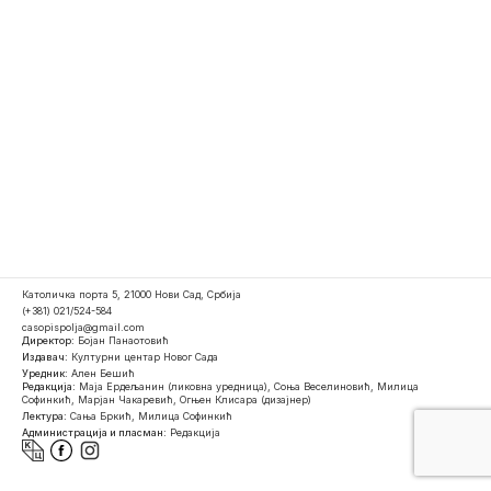
Католичка порта 5, 21000 Нови Сад, Србија
(+381) 021/524-584
casopispolja@gmail.com
Директор:
Бојан Панаотовић
Издавач:
Културни центар Новог Сада
Уредник:
Ален Бешић
Редакција:
Маја Ердељанин (ликовна уредница), Соња Веселиновић, Милица
Софинкић, Марјан Чакаревић, Огњен Клисара (дизајнер)
Лектура:
Сања Бркић, Милица Софинкић
Администрација и пласман:
Редакција