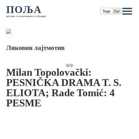
ПОЉА
Ћир
Лат
часопис за књижевност и теорију
Ликовни лајтмотив
Milan Topolovački:
PESNIČKA DRAMA T. S.
ELIOTA; Rade Tomić: 4
PESME