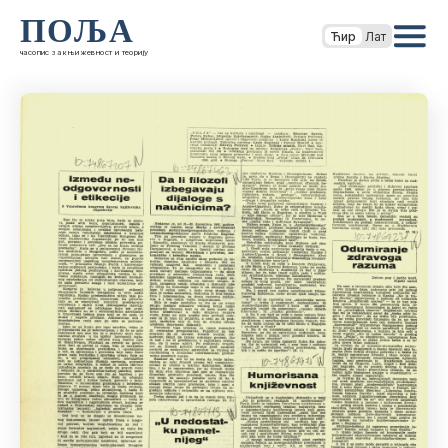
ПОЉА
Ћир
Лат
часопис за књижевност и теорију