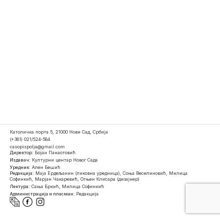
Католичка порта 5, 21000 Нови Сад, Србија
(+381) 021/524-584
casopispolja@gmail.com
Директор:
Бојан Панаотовић
Издавач:
Културни центар Новог Сада
Уредник:
Ален Бешић
Редакција:
Маја Ердељанин (ликовна уредница), Соња Веселиновић, Милица
Софинкић, Марјан Чакаревић, Огњен Клисара (дизајнер)
Лектура:
Сања Бркић, Милица Софинкић
Администрација и пласман:
Редакција