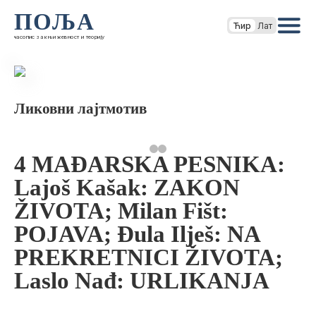
ПОЉА
Ћир
Лат
часопис за књижевност и теорију
Ликовни лајтмотив
4 MAĐARSKA PESNIKA:
Lajoš Kašak: ZAKON
ŽIVOTA; Milan Fišt:
POJAVA; Đula Ilješ: NA
PREKRETNICI ŽIVOTA;
Laslo Nađ: URLIKANJA