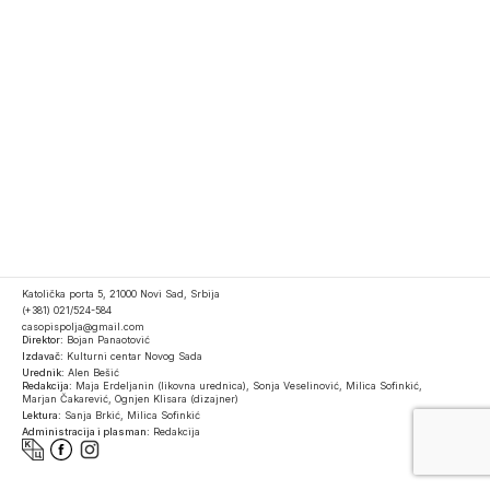
Katolička porta 5, 21000 Novi Sad, Srbija
(+381) 021/524-584
casopispolja@gmail.com
Direktor:
Bojan Panaotović
Izdavač:
Kulturni centar Novog Sada
Urednik:
Alen Bešić
Redakcija:
Maja Erdeljanin (likovna urednica), Sonja Veselinović, Milica Sofinkić,
Marjan Čakarević, Ognjen Klisara (dizajner)
Lektura:
Sanja Brkić, Milica Sofinkić
Administracija i plasman:
Redakcija