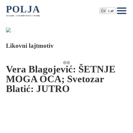
POLJA
Ćir
Lat
časopis za književnost i teoriju
Likovni lajtmotiv
Vera Blagojević: ŠETNJE
MOGA OCA; Svetozar
Blatić: JUTRO