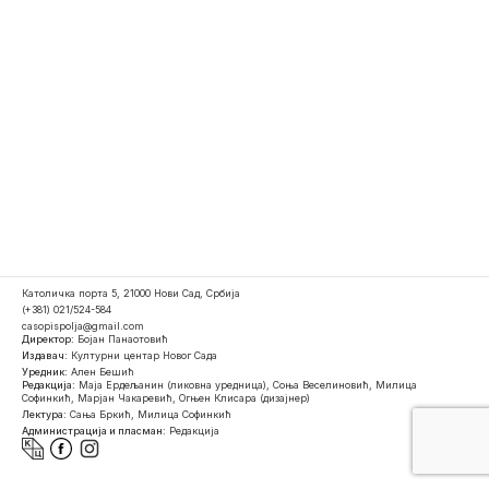
Католичка порта 5, 21000 Нови Сад, Србија
(+381) 021/524-584
casopispolja@gmail.com
Директор:
Бојан Панаотовић
Издавач:
Културни центар Новог Сада
Уредник:
Ален Бешић
Редакција:
Маја Ердељанин (ликовна уредница), Соња Веселиновић, Милица
Софинкић, Марјан Чакаревић, Огњен Клисара (дизајнер)
Лектура:
Сања Бркић, Милица Софинкић
Администрација и пласман:
Редакција