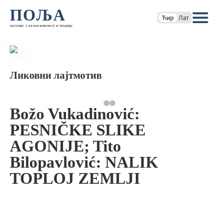
ПОЉА
Ћир
Лат
часопис за књижевност и теорију
Ликовни лајтмотив
Božo Vukadinović:
PESNIČKE SLIKE
AGONIJE; Tito
Bilopavlović: NALIK
TOPLOJ ZEMLJI