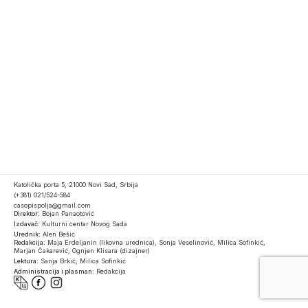
Katolička porta 5, 21000 Novi Sad, Srbija
(+381) 021/524-584
casopispolja@gmail.com
Direktor:
Bojan Panaotović
Izdavač:
Kulturni centar Novog Sada
Urednik:
Alen Bešić
Redakcija:
Maja Erdeljanin (likovna urednica), Sonja Veselinović, Milica Sofinkić,
Marjan Čakarević, Ognjen Klisara (dizajner)
Lektura:
Sanja Brkić, Milica Sofinkić
Administracija i plasman:
Redakcija