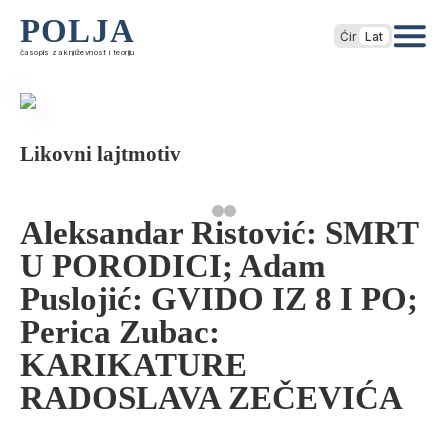
POLJA
Ćir
Lat
časopis za književnost i teoriju
Likovni lajtmotiv
Aleksandar Ristović: SMRT
U PORODICI; Adam
Puslojić: GVIDO IZ 8 I PO;
Perica Zubac:
KARIKATURE
RADOSLAVA ZEČEVIĆA