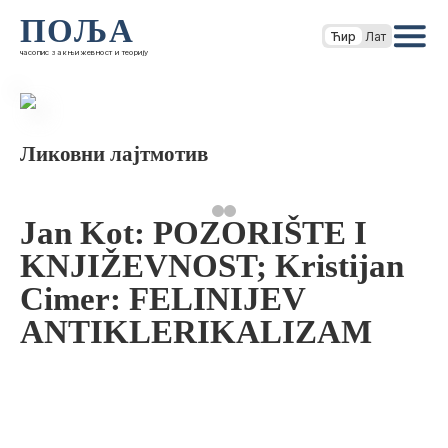
ПОЉА
Ћир
Лат
часопис за књижевност и теорију
Ликовни лајтмотив
Jan Kot: POZORIŠTE I
KNJIŽEVNOST; Kristijan
Cimer: FELINIJEV
ANTIKLERIKALIZAM