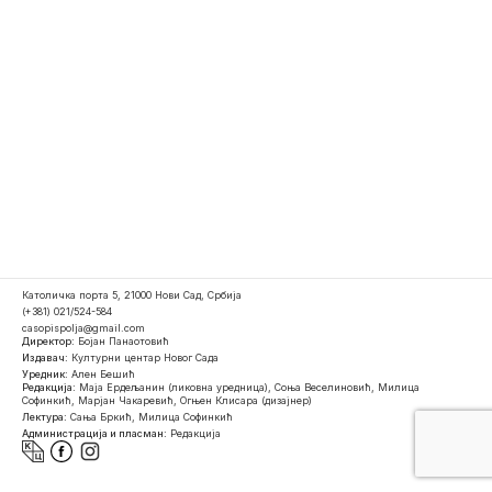
Католичка порта 5, 21000 Нови Сад, Србија
(+381) 021/524-584
casopispolja@gmail.com
Директор:
Бојан Панаотовић
Издавач:
Културни центар Новог Сада
Уредник:
Ален Бешић
Редакција:
Маја Ердељанин (ликовна уредница), Соња Веселиновић, Милица
Софинкић, Марјан Чакаревић, Огњен Клисара (дизајнер)
Лектура:
Сања Бркић, Милица Софинкић
Администрација и пласман:
Редакција