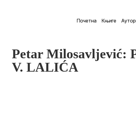
Почетна
Књиге
Аутор
Petar Milosavljevi
V. LALIĆA