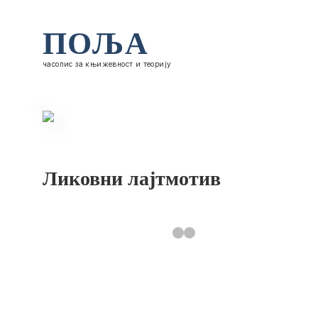
ПОЉА
часопис за књижевност и теорију
Ликовни лајтмотив