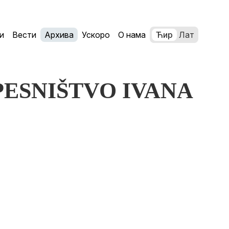
и
Вести
Архива
Ускоро
О нама
Ћир
Лат
ć: PESNIŠTVO IVANA