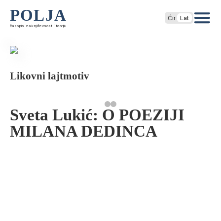
POLJA
Ćir
Lat
časopis za književnost i teoriju
Likovni lajtmotiv
Sveta Lukić: O POEZIJI
MILANA DEDINCA