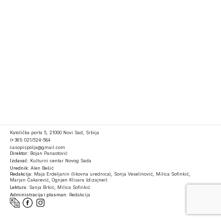
Katolička porta 5, 21000 Novi Sad, Srbija
(+381) 021/524-584
casopispolja@gmail.com
Direktor:
Bojan Panaotović
Izdavač:
Kulturni centar Novog Sada
Urednik:
Alen Bešić
Redakcija:
Maja Erdeljanin (likovna urednica), Sonja Veselinović, Milica Sofinkić,
Marjan Čakarević, Ognjen Klisara (dizajner)
Lektura:
Sanja Brkić, Milica Sofinkić
Administracija i plasman:
Redakcija