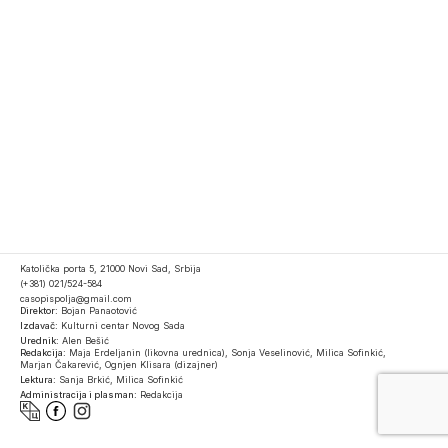
Katolička porta 5, 21000 Novi Sad, Srbija
(+381) 021/524-584
casopispolja@gmail.com
Direktor:
Bojan Panaotović
Izdavač:
Kulturni centar Novog Sada
Urednik:
Alen Bešić
Redakcija:
Maja Erdeljanin (likovna urednica), Sonja Veselinović, Milica Sofinkić,
Marjan Čakarević, Ognjen Klisara (dizajner)
Lektura:
Sanja Brkić, Milica Sofinkić
Administracija i plasman:
Redakcija