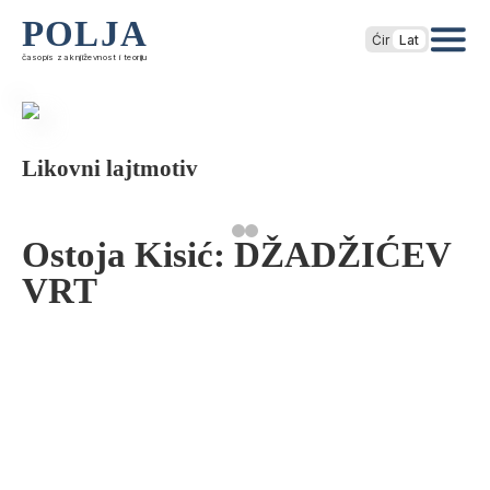
POLJA
Ćir
Lat
časopis za književnost i teoriju
Likovni lajtmotiv
Ostoja Kisić: DŽADŽIĆEV
VRT