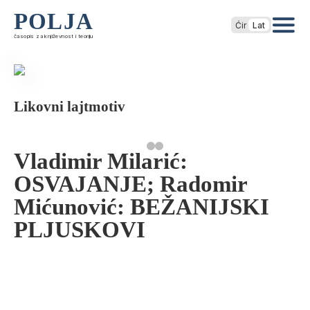
POLJA
Ćir
Lat
časopis za književnost i teoriju
Likovni lajtmotiv
Vladimir Milarić:
OSVAJANJE; Radomir
Mićunović: BEŽANIJSKI
PLJUSKOVI