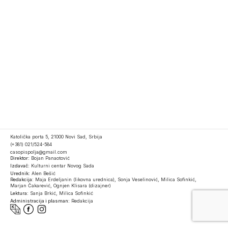
Katolička porta 5, 21000 Novi Sad, Srbija
(+381) 021/524-584
casopispolja@gmail.com
Direktor:
Bojan Panaotović
Izdavač:
Kulturni centar Novog Sada
Urednik:
Alen Bešić
Redakcija:
Maja Erdeljanin (likovna urednica), Sonja Veselinović, Milica Sofinkić,
Marjan Čakarević, Ognjen Klisara (dizajner)
Lektura:
Sanja Brkić, Milica Sofinkić
Administracija i plasman:
Redakcija