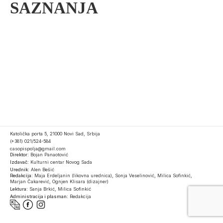
SAZNANJA
Katolička porta 5, 21000 Novi Sad, Srbija
(+381) 021/524-584
casopispolja@gmail.com
Direktor:
Bojan Panaotović
Izdavač:
Kulturni centar Novog Sada
Urednik:
Alen Bešić
Redakcija:
Maja Erdeljanin (likovna urednica), Sonja Veselinović, Milica Sofinkić,
Marjan Čakarević, Ognjen Klisara (dizajner)
Lektura:
Sanja Brkić, Milica Sofinkić
Administracija i plasman:
Redakcija