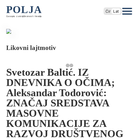
POLJA
Ćir
Lat
časopis za književnost i teoriju
Likovni lajtmotiv
Svetozar Baltić. IZ
DNEVNIKA O OČIMA;
Aleksandar Todorović:
ZNAČAJ SREDSTAVA
MASOVNE
KOMUNIKACIJE ZA
RAZVOJ DRUŠTVENOG