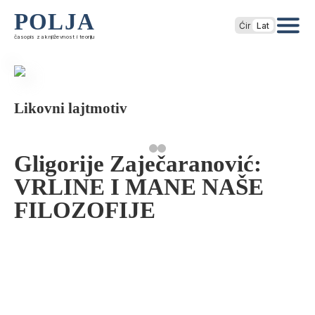
POLJA
Ćir
Lat
časopis za književnost i teoriju
Likovni lajtmotiv
Gligorije Zaječaranović:
VRLINE I MANE NAŠE
FILOZOFIJE