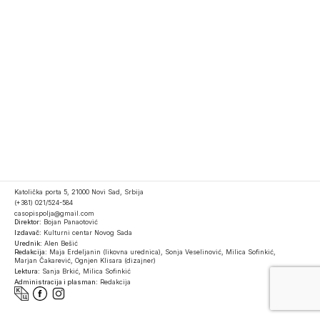
Katolička porta 5, 21000 Novi Sad, Srbija
(+381) 021/524-584
casopispolja@gmail.com
Direktor:
Bojan Panaotović
Izdavač:
Kulturni centar Novog Sada
Urednik:
Alen Bešić
Redakcija:
Maja Erdeljanin (likovna urednica), Sonja Veselinović, Milica Sofinkić,
Marjan Čakarević, Ognjen Klisara (dizajner)
Lektura:
Sanja Brkić, Milica Sofinkić
Administracija i plasman:
Redakcija