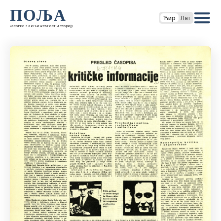
ПОЉА
Ћир
Лат
часопис за књижевност и теорију