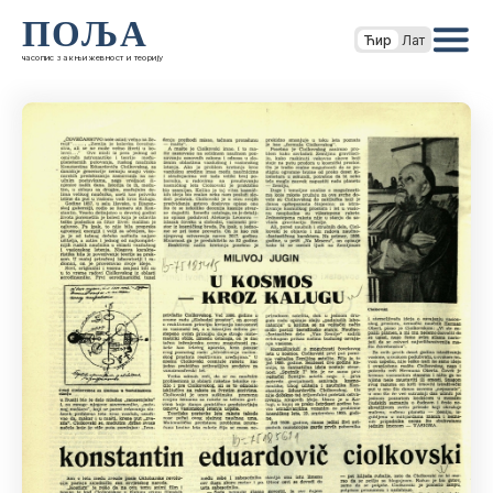
ПОЉА
Ћир
Лат
часопис за књижевност и теорију