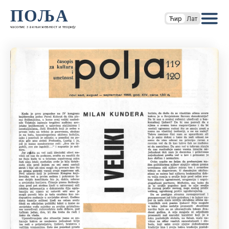
ПОЉА
Ћир
Лат
часопис за књижевност и теорију