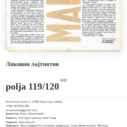
Ликовни лајтмотив
polja 119/120
Католичка порта 5, 21000 Нови Сад, Србија
(+381) 021/524-584
casopispolja@gmail.com
Директор:
Бојан Панаотовић
Издавач:
Културни центар Новог Сада
Уредник:
Ален Бешић
Редакција:
Маја Ердељанин (ликовна уредница), Соња Веселиновић, Милица