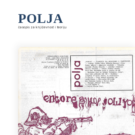
POLJA
časopis za književnost i teoriju