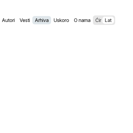
Autori
Vesti
Arhiva
Uskoro
O nama
Ćir
Lat