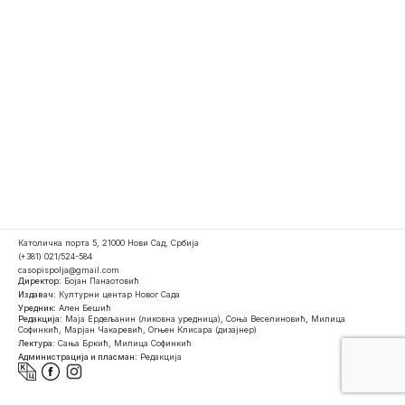
Католичка порта 5, 21000 Нови Сад, Србија
(+381) 021/524-584
casopispolja@gmail.com
Директор:
Бојан Панаотовић
Издавач:
Културни центар Новог Сада
Уредник:
Ален Бешић
Редакција:
Маја Ердељанин (ликовна уредница), Соња Веселиновић, Милица
Софинкић, Марјан Чакаревић, Огњен Клисара (дизајнер)
Лектура:
Сања Бркић, Милица Софинкић
Администрација и пласман:
Редакција