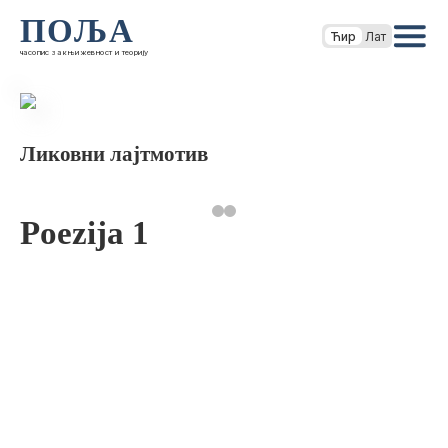
ПОЉА
Ћир
Лат
часопис за књижевност и теорију
Ликовни лајтмотив
Poezija 1