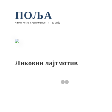
ПОЉА
часопис за књижевност и теорију
Ликовни лајтмотив