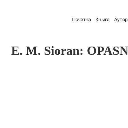
Почетна
Књиге
Аутор
E. M. Sioran: OPA