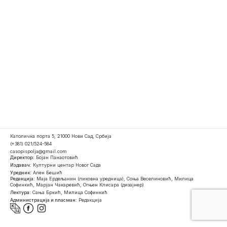
Католичка порта 5, 21000 Нови Сад, Србија
(+381) 021/524-584
casopispolja@gmail.com
Директор:
Бојан Панаотовић
Издавач:
Културни центар Новог Сада
Уредник:
Ален Бешић
Редакција:
Маја Ердељанин (ликовна уредница), Соња Веселиновић, Милица
Софинкић, Марјан Чакаревић, Огњен Клисара (дизајнер)
Лектура:
Сања Бркић, Милица Софинкић
Администрација и пласман:
Редакција