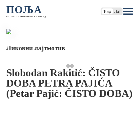
ПОЉА
Ћир
Лат
часопис за књижевност и теорију
Ликовни лајтмотив
Slobodan Rakitić: ČISTO
DOBA PETRA PAJIĆA
(Petar Pajić: ČISTO DOBA)