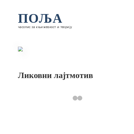
ПОЉА
часопис за књижевност и теорију
Ликовни лајтмотив