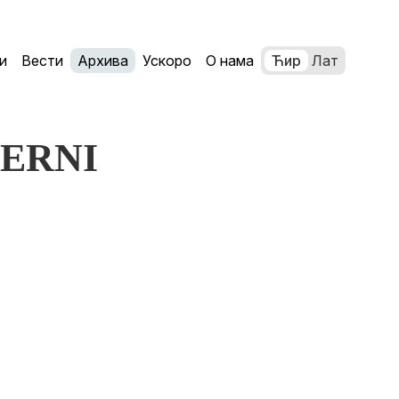
и
Вести
Архива
Ускоро
О нама
Ћир
Лат
: ERNI