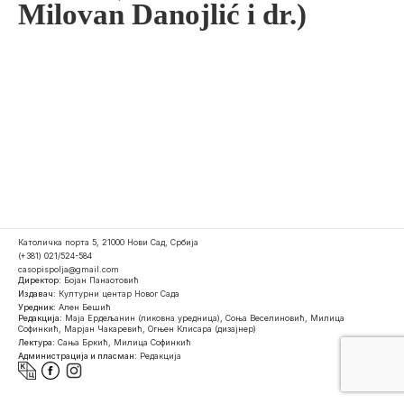
Milovan Danojlić i dr.)
Католичка порта 5, 21000 Нови Сад, Србија
(+381) 021/524-584
casopispolja@gmail.com
Директор:
Бојан Панаотовић
Издавач:
Културни центар Новог Сада
Уредник:
Ален Бешић
Редакција:
Маја Ердељанин (ликовна уредница), Соња Веселиновић, Милица
Софинкић, Марјан Чакаревић, Огњен Клисара (дизајнер)
Лектура:
Сања Бркић, Милица Софинкић
Администрација и пласман:
Редакција