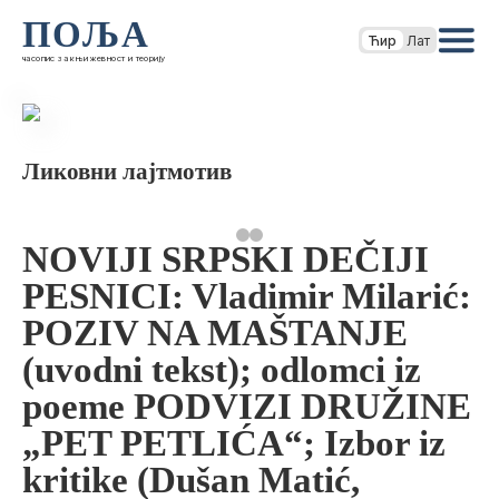
ПОЉА
Ћир
Лат
часопис за књижевност и теорију
Ликовни лајтмотив
NOVIJI SRPSKI DEČIJI
PESNICI: Vladimir Milarić:
POZIV NA MAŠTANJE
(uvodni tekst); odlomci iz
poeme PODVIZI DRUŽINE
„PET PETLIĆA“; Izbor iz
kritike (Dušan Matić,