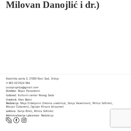
Milovan Danojlić i dr.)
Katolička porta 5, 21000 Novi Sad, Srbija
(+381) 021/524-584
casopispolja@gmail.com
Direktor:
Bojan Panaotović
Izdavač:
Kulturni centar Novog Sada
Urednik:
Alen Bešić
Redakcija:
Maja Erdeljanin (likovna urednica), Sonja Veselinović, Milica Sofinkić,
Marjan Čakarević, Ognjen Klisara (dizajner)
Lektura:
Sanja Brkić, Milica Sofinkić
Administracija i plasman:
Redakcija