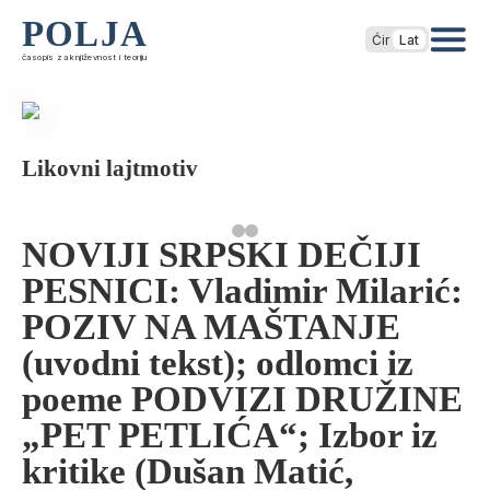
POLJA
Ćir
Lat
časopis za književnost i teoriju
Likovni lajtmotiv
NOVIJI SRPSKI DEČIJI
PESNICI: Vladimir Milarić:
POZIV NA MAŠTANJE
(uvodni tekst); odlomci iz
poeme PODVIZI DRUŽINE
„PET PETLIĆA“; Izbor iz
kritike (Dušan Matić,