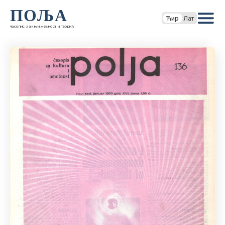
ПОЉА
Ћир
Лат
часопис за књижевност и теорију