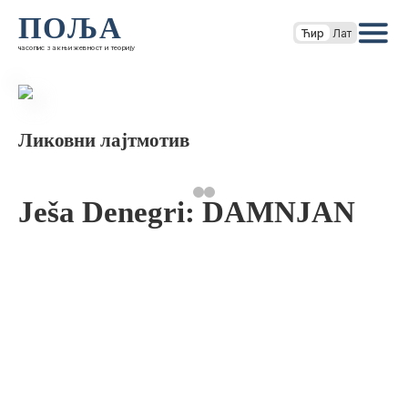
ПОЉА
Ћир
Лат
часопис за књижевност и теорију
Ликовни лајтмотив
Ješa Denegri: DAMNJAN