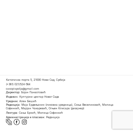
Католичка порта 5, 21000 Нови Сад, Србија
(+381) 021/524-584
casopispolja@gmail.com
Директор:
Бојан Панаотовић
Издавач:
Културни центар Новог Сада
Уредник:
Ален Бешић
Редакција:
Маја Ердељанин (ликовна уредница), Соња Веселиновић, Милица
Софинкић, Марјан Чакаревић, Огњен Клисара (дизајнер)
Лектура:
Сања Бркић, Милица Софинкић
Администрација и пласман:
Редакција