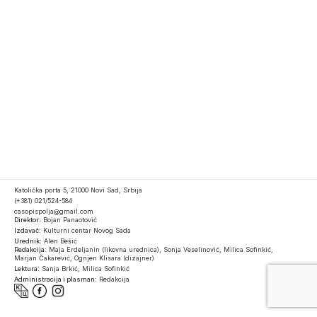
Katolička porta 5, 21000 Novi Sad, Srbija
(+381) 021/524-584
casopispolja@gmail.com
Direktor:
Bojan Panaotović
Izdavač:
Kulturni centar Novog Sada
Urednik:
Alen Bešić
Redakcija:
Maja Erdeljanin (likovna urednica), Sonja Veselinović, Milica Sofinkić,
Marjan Čakarević, Ognjen Klisara (dizajner)
Lektura:
Sanja Brkić, Milica Sofinkić
Administracija i plasman:
Redakcija