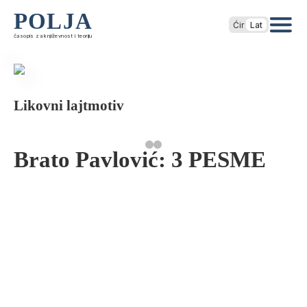
POLJA
Ćir
Lat
časopis za književnost i teoriju
Likovni lajtmotiv
Brato Pavlović: 3 PESME